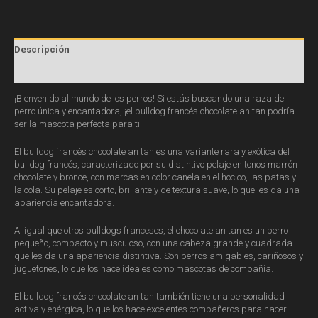
Descripción
Valoraciones (0)
¡Bienvenido al mundo de los perros! Si estás buscando una raza de
perro única y encantadora, ¡el bulldog francés chocolate an tan podría
ser la mascota perfecta para ti!
El bulldog francés chocolate an tan es una variante rara y exótica del
bulldog francés, caracterizado por su distintivo pelaje en tonos marrón
chocolate y bronce, con marcas en color canela en el hocico, las patas y
la cola. Su pelaje es corto, brillante y de textura suave, lo que les da una
apariencia encantadora.
Al igual que otros bulldogs franceses, el chocolate an tan es un perro
pequeño, compacto y musculoso, con una cabeza grande y cuadrada
que les da una apariencia distintiva. Son perros amigables, cariñosos y
juguetones, lo que los hace ideales como mascotas de compañía.
El bulldog francés chocolate an tan también tiene una personalidad
activa y enérgica, lo que los hace excelentes compañeros para hacer