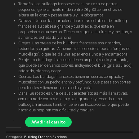
Tamaño: Los bulldogs franceses son una raza de perros
pequeños, generalmente miden entre 28 y 33 centímetros de
altura en la cruz y pesan entre 8 y 14 kilogramos.
Cabeza: Una de las características más notables del bulldog
francés es su cabeza grande y cuadrada, que está en
proporción con su cuerpo. Tienen arrugas en la frente y mejillas, y
su nariz es achatada y ancha.
Orejas: Las orejas de los bulldogs franceses son grandes,
redondas y erguidas. A menudo son conocidos por su “orejas de
murciélago”, lo que les da una apariencia única y encantadora.
Pelaje: Los bulldogs franceses tienen un pelaje corto y brillante,
que puede ser de varios colores, incluyendo el blue (gris azulado),
atigrado, blanco y negro.
Cuerpo: Los bulldogs franceses tienen un cuerpo compacto y
musculoso con un pecho ancho y profundo. Sus patas son cortas
pero fuertes y tienen una cola corta y recta.
Cara: Su rostro es una de sus características más llamativas,
con una nariz corta y ancha y ojos grandes y redondos. Los
bulldogs franceses también tienen un hocico corto, lo que puede
hacer que respiren con dificultad y ronquen.
Añadir al carrito
Categoría:
Bulldog Frances Exoticos