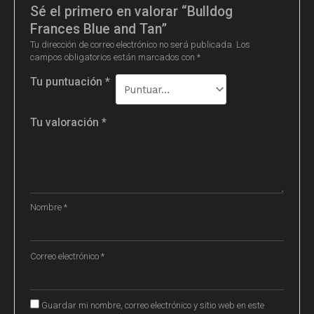
Sé el primero en valorar “Bulldog
Frances Blue and Tan”
Tu dirección de correo electrónico no será publicada.
Los
campos obligatorios están marcados con
*
Tu puntuación
*
Tu valoración
*
Nombre
*
Correo electrónico
*
Guardar mi nombre, correo electrónico y sitio web en este