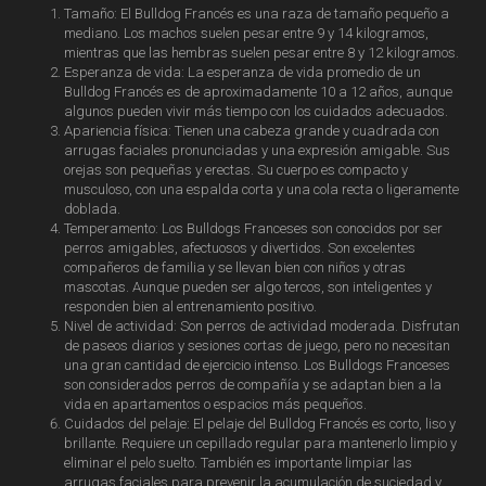
Tamaño: El Bulldog Francés es una raza de tamaño pequeño a
mediano. Los machos suelen pesar entre 9 y 14 kilogramos,
mientras que las hembras suelen pesar entre 8 y 12 kilogramos.
Esperanza de vida: La esperanza de vida promedio de un
Bulldog Francés es de aproximadamente 10 a 12 años, aunque
algunos pueden vivir más tiempo con los cuidados adecuados.
Apariencia física: Tienen una cabeza grande y cuadrada con
arrugas faciales pronunciadas y una expresión amigable. Sus
orejas son pequeñas y erectas. Su cuerpo es compacto y
musculoso, con una espalda corta y una cola recta o ligeramente
doblada.
Temperamento: Los Bulldogs Franceses son conocidos por ser
perros amigables, afectuosos y divertidos. Son excelentes
compañeros de familia y se llevan bien con niños y otras
mascotas. Aunque pueden ser algo tercos, son inteligentes y
responden bien al entrenamiento positivo.
Nivel de actividad: Son perros de actividad moderada. Disfrutan
de paseos diarios y sesiones cortas de juego, pero no necesitan
una gran cantidad de ejercicio intenso. Los Bulldogs Franceses
son considerados perros de compañía y se adaptan bien a la
vida en apartamentos o espacios más pequeños.
Cuidados del pelaje: El pelaje del Bulldog Francés es corto, liso y
brillante. Requiere un cepillado regular para mantenerlo limpio y
eliminar el pelo suelto. También es importante limpiar las
arrugas faciales para prevenir la acumulación de suciedad y