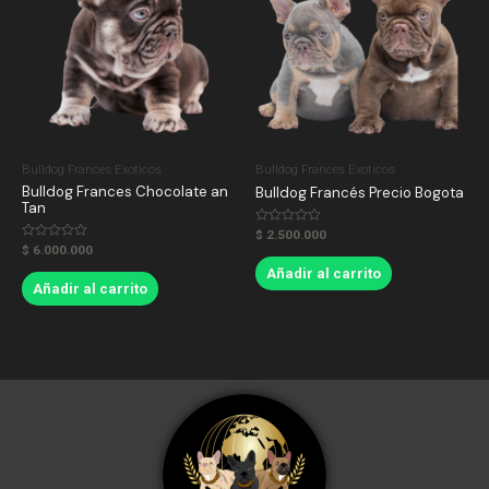
Bulldog Frances Exoticos
Bulldog Frances Exoticos
Bulldog Frances Chocolate an
Bulldog Francés Precio Bogota
Tan
Valorado
$
2.500.000
en
Valorado
$
6.000.000
0
en
de
0
Añadir al carrito
5
de
Añadir al carrito
5