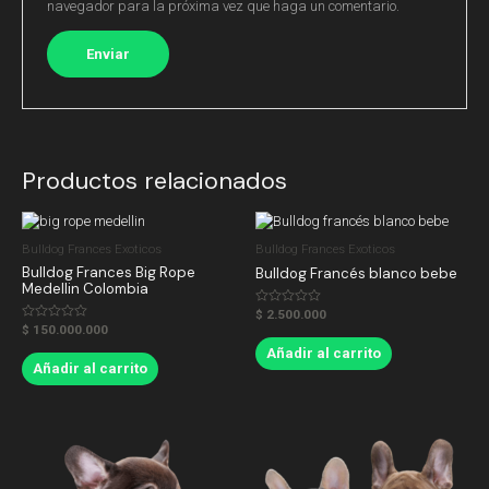
navegador para la próxima vez que haga un comentario.
Productos relacionados
Bulldog Frances Exoticos
Bulldog Frances Exoticos
Bulldog Frances Big Rope
Bulldog Francés blanco bebe
Medellin Colombia
Valorado
$
2.500.000
en
Valorado
$
150.000.000
0
en
de
0
Añadir al carrito
5
de
Añadir al carrito
5