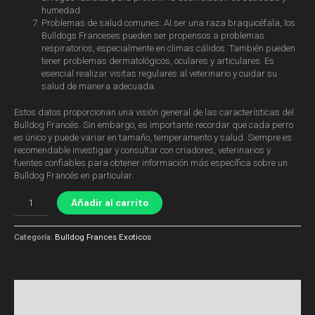
humedad.
Problemas de salud comunes: Al ser una raza braquicéfala, los
Bulldogs Franceses pueden ser propensos a problemas
respiratorios, especialmente en climas cálidos. También pueden
tener problemas dermatológicos, oculares y articulares. Es
esencial realizar visitas regulares al veterinario y cuidar su
salud de manera adecuada.
Estos datos proporcionan una visión general de las características del
Bulldog Francés. Sin embargo, es importante recordar que cada perro
es único y puede variar en tamaño, temperamento y salud. Siempre es
recomendable investigar y consultar con criadores, veterinarios y
fuentes confiables para obtener información más específica sobre un
Bulldog Francés en particular.
Añadir al carrito
Categoría:
Bulldog Frances Exoticos
Descripción
Valoraciones (0)