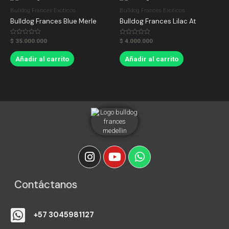
Bulldog Frances Exoticos
Bulldog Frances Exoticos
Bulldog Frances Blue Merle
Bulldog Frances Lilac At
Valorado
Valorado
$
35.000.000
$
4.000.000
en
en
0
0
de
de
Añadir al carrito
Añadir al carrito
5
5
Contáctanos
+57 3045981127