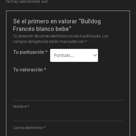
No hay valoraciones aún.
Sé el primero en valorar “Bulldog
Francés blanco bebe”
Tu dirección de correo electrónico no será publicada.
Los
campos obligatorios están marcados con
*
Tu puntuación
*
Tu valoración
*
Nombre
*
Correo electrónico
*