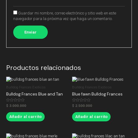
Guardar mi nombre, correo electrónico y sitio web en este
navegador para la próxima vez que haga un comentario.
Productos relacionados
Bulldog Frances Exoticos
Bulldog Frances Exoticos
Bulldog Frances Blue and Tan
Blue fawn Bulldog Frances
Valorado
Valorado
$
3.000.000
$
2.500.000
en
en
0
0
de
de
Añadir al carrito
Añadir al carrito
5
5