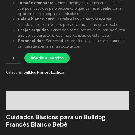
Tamaño compacto:
Generalmente, estos cachorros tienen un
cuerpo musculoso pero pequeño, lo que los hace ideales para
apartamentos o espacios reducidos.
Pelaje blanco puro:
Su pelaje liso y blanco puede ser
completamente uniforme o presentar manchas de otro color.
Orejas erguidas:
Conocidas como “orejas de murciélago”, son
una de las características más icónicas de esta raza.
Personalidad:
Son sociables, cariñosos y juguetones, aunque
también tienden a ser un poco tercos.
Añadir al carrito
Categoría:
Bulldog Frances Exoticos
Descripción
Valoraciones (0)
Cuidados Básicos para un Bulldog
Francés Blanco Bebé