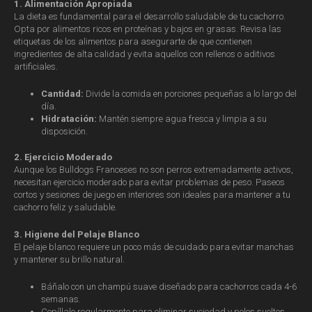
1. Alimentación Apropiada
La dieta es fundamental para el desarrollo saludable de tu cachorro.
Opta por alimentos ricos en proteínas y bajos en grasas. Revisa las
etiquetas de los alimentos para asegurarte de que contienen
ingredientes de alta calidad y evita aquellos con rellenos o aditivos
artificiales.
Cantidad:
Divide la comida en porciones pequeñas a lo largo del
día.
Hidratación:
Mantén siempre agua fresca y limpia a su
disposición.
2. Ejercicio Moderado
Aunque los Bulldogs Franceses no son perros extremadamente activos,
necesitan ejercicio moderado para evitar problemas de peso. Paseos
cortos y sesiones de juego en interiores son ideales para mantener a tu
cachorro feliz y saludable.
3. Higiene del Pelaje Blanco
El pelaje blanco requiere un poco más de cuidado para evitar manchas
y mantener su brillo natural.
Báñalo con un champú suave diseñado para cachorros cada 4-6
semanas.
Cepíllalo regularmente para eliminar suciedad y pelos sueltos.