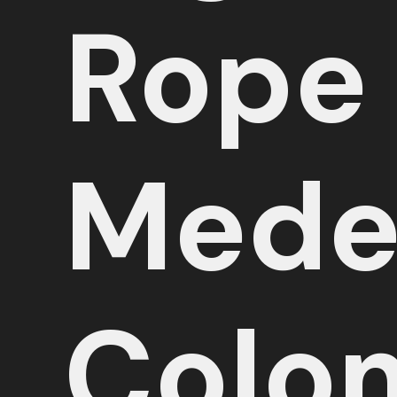
Rope
Medel
Colo