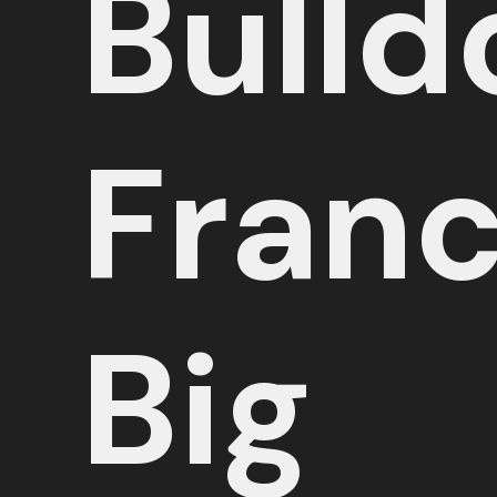
Bulld
Fran
Big