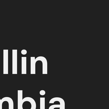
lin
mbia