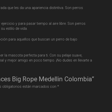
da que les da una apariencia distintiva. Son perros
jercicio y para pasar tiempo al aire libre. Son perros
su estilo de vida.
opción para aquellos que buscan un perro de bajo
er la mascota perfecta para ti. Con su pelaje suave,
eal y mejor amigo en poco tiempo. ¡No dudes en llevarte a
ances Big Rope Medellin Colombia”
 obligatorios están marcados con
*