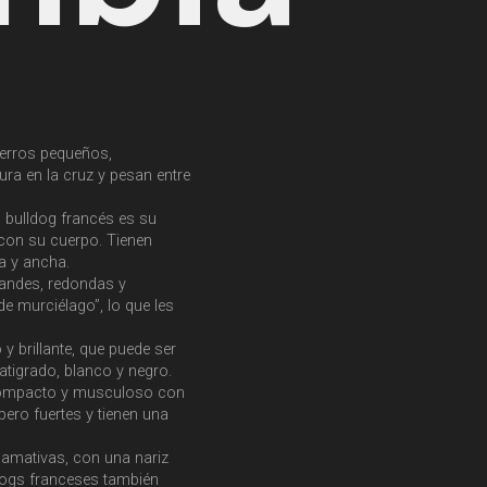
erros pequeños,
ura en la cruz y pesan entre
l bulldog francés es su
con su cuerpo. Tienen
da y ancha.
randes, redondas y
e murciélago”, lo que les
 y brillante, que puede ser
 atigrado, blanco y negro.
 compacto y musculoso con
ero fuertes y tienen una
lamativas, con una nariz
dogs franceses también