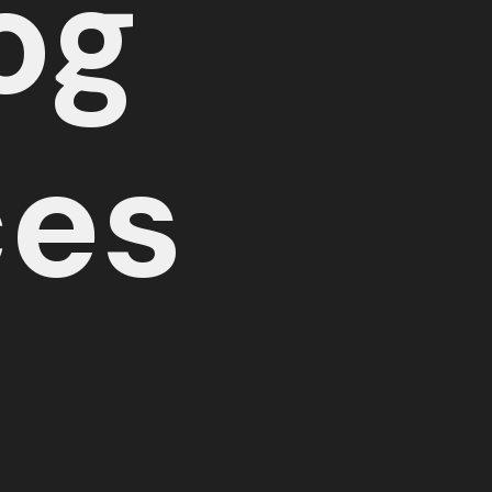
og
ces