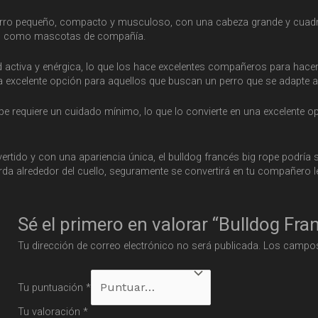
 perro pequeño, compacto y musculoso, con una cabeza grande y cuadra
les como mascotas de compañía.
 activa y enérgica, lo que los hace excelentes compañeros para hacer e
 una excelente opción para aquellos que buscan un perro que se adapte a 
ope requiere un cuidado mínimo, lo que lo convierte en una excelente 
rtido y con una apariencia única, el bulldog francés big rope podría s
rda alrededor del cuello, seguramente se convertirá en tu compañero l
Sé el primero en valorar “Bulldog Fr
Tu dirección de correo electrónico no será publicada.
Los campos
Tu puntuación
*
Tu valoración
*