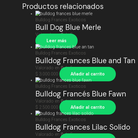
Productos relacionados
Bulldog Frances Exoticos
Bull Dog Blue Merle
Valorado en
0
de 5
Leer más
Bulldog Frances Exoticos
Bulldog Frances Blue and Tan
Valorado en
0
de 5
$
3.000.000
Añadir al carrito
Bulldog Frances Exoticos
Bulldog Francés Blue Fawn
Valorado en
0
de 5
$
2.500.000
Añadir al carrito
Bulldog Frances Exoticos
Bulldog Frances Lilac Solido
Valorado en
0
de 5