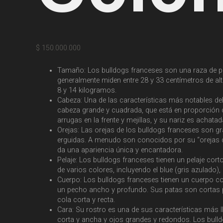
$
150.000.000
Tamaño: Los bulldogs franceses son una raza de p
generalmente miden entre 28 y 33 centímetros de alt
8 y 14 kilogramos.
Cabeza: Una de las características más notables de
cabeza grande y cuadrada, que está en proporción 
arrugas en la frente y mejillas, y su nariz es achata
Orejas: Las orejas de los bulldogs franceses son g
erguidas. A menudo son conocidos por su “orejas d
da una apariencia única y encantadora.
Pelaje: Los bulldogs franceses tienen un pelaje corto
de varios colores, incluyendo el blue (gris azulado),
Cuerpo: Los bulldogs franceses tienen un cuerpo
un pecho ancho y profundo. Sus patas son cortas p
cola corta y recta.
Cara: Su rostro es una de sus características más l
corta y ancha y ojos grandes y redondos. Los bull