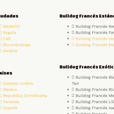
Ciudades
Bulldog Francés Están
Medellín
Bulldog Francés Ne
Bogota
Bulldog Francés F
Cali
Bulldog Francés Va
Bucaramanga
Bulldog Francés Bl
Pereira
Bulldog Francés Exóti
aíses
Bulldog Francés Bl
Estados Unidos
Tan
México
Bulldog Francés Bl
Republica Dominicana
Bulldog Francés Me
Panama
Bulldog Francés Li
España
Bulldog Francés Isa
Bulldog Francés