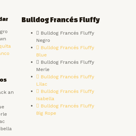
dar
Bulldog Francés Fluffy
gro
Bulldog Francés Fluffy
awn
Negro
quita
Bulldog Francés Fluffy
anco
Blue
Bulldog Francés Fluffy
Merle
Bulldog Francés Fluffy
cos
Lilac
Bulldog Francés Fluffy
ack an
Isabella
Bulldog Francés Fluffy
ue
Big Rope
rle
lac
bella