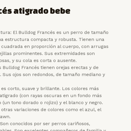
cés atigrado bebe
tura: El Bulldog Francés es un perro de tamaño
a estructura compacta y robusta. Tienen una
 cuadrada en proporción al cuerpo, con arrugas
ejillas prominentes. Sus extremidades son
sas, y su cola es corta o ausente.
os Bulldog Francés tienen orejas erectas y de
r. Sus ojos son redondos, de tamaño mediano y
 es corto, suave y brillante. Los colores más
atigrado (con rayas oscuras en un fondo más
o (un tono dorado o rojizo) y el blanco y negro.
otras variaciones de colores como el azul, el
fawn.
on conocidos por ser perros cariñosos,
gables. Son excelentes compañeros de familia y