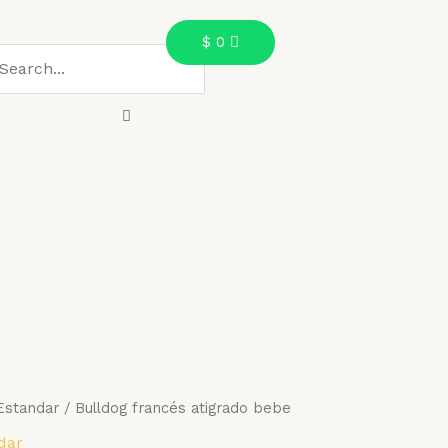
$
0
Estandar
/ Bulldog francés atigrado bebe
dar