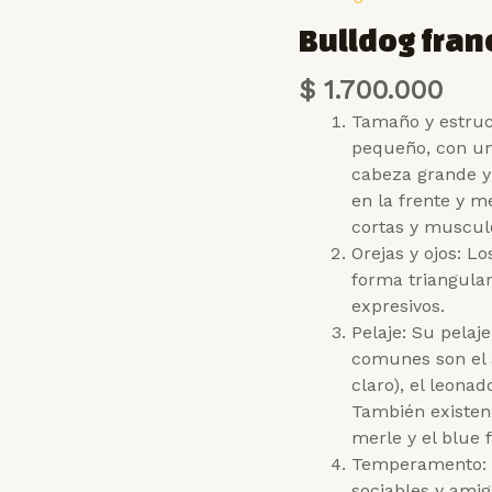
Bulldog fran
$
1.700.000
Tamaño y estruc
pequeño, con un
cabeza grande y
en la frente y m
cortas y musculo
Orejas y ojos: L
forma triangula
expresivos.
Pelaje: Su pelaje
comunes son el 
claro), el leonad
También existen 
merle y el blue 
Temperamento: S
sociables y ami