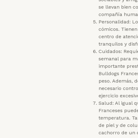
se llevan bien c
compañía human
Personalidad: Lo
cómicos. Tienen 
centro de atenc
tranquilos y dis
Cuidados: Requi
semanal para ma
importante prest
Bulldogs France
peso. Además, de
necesario contro
ejercicio excesiv
Salud: Al igual 
Franceses puede
temperatura. Ta
de piel y de col
cachorro de un c