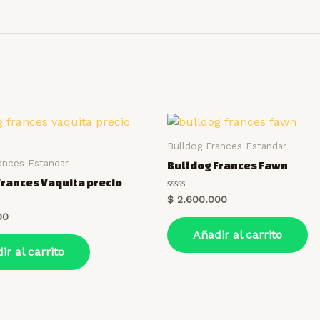
Bulldog Frances Estandar
ances Estandar
Bulldog Frances Fawn
Frances Vaquita precio
Valorado
$
2.600.000
en
00
0
de
Añadir al carrito
5
ir al carrito