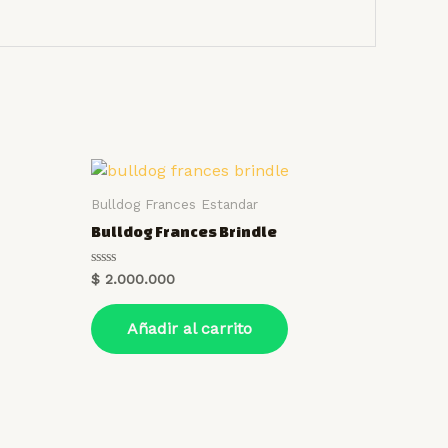
Bulldog Frances Estandar
Bulldog Frances Brindle
Valorado
$
2.000.000
en
0
de
Añadir al carrito
5