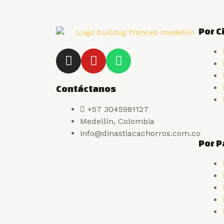
Por 
Contáctanos
+57 3045981127
Medellín, Colombia
info@dinastiacachorros.com.co
Por P