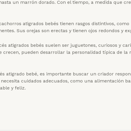
 hasta un marrón dorado. Con el tiempo, a medida que cre
s cachorros atigrados bebés tienen rasgos distintivos, co
nentes. Sus orejas son erectas y tienen ojos redondos y ex
és atigrados bebés suelen ser juguetones, curiosos y ca
crecen, pueden desarrollar la personalidad típica de la r
cés atigrado bebé, es importante buscar un criador respon
 necesita cuidados adecuados, como una alimentación bal
ble y feliz.