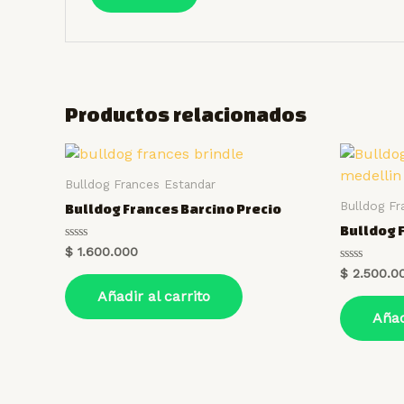
Productos relacionados
Bulldog Frances Estandar
Bulldog Fr
Bulldog Frances Barcino Precio
Bulldog 
Valorado
$
1.600.000
en
Valorado
$
2.500.0
0
en
de
Añadir al carrito
0
5
de
Añad
5