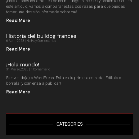
¡Hola a todos los amantes de los bulldogs franceses y boston terrier! En
este artículo, vamos a comparar estas dos razas para que puedas
tomar una decisión informada sobre cuál
Read More
Historia del bulldog frances
6 Abril, 2023
No Hay Comentarios
Read More
¡Hola mundo!
31 Marzo, 2023
1 Comentario
Bienvenido(a) a WordPress. Esta es tu primera entrada. Edítala o
bórrala ¡y comienza a publicar!
Read More
CATEGORIES