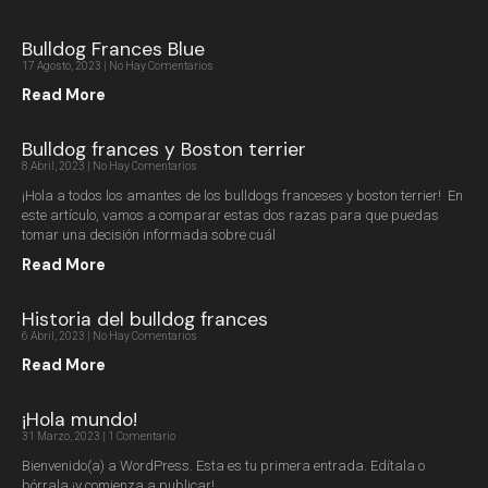
Bulldog Frances Blue
17 Agosto, 2023
No Hay Comentarios
Read More
Bulldog frances y Boston terrier
8 Abril, 2023
No Hay Comentarios
¡Hola a todos los amantes de los bulldogs franceses y boston terrier! En
este artículo, vamos a comparar estas dos razas para que puedas
tomar una decisión informada sobre cuál
Read More
Historia del bulldog frances
6 Abril, 2023
No Hay Comentarios
Read More
¡Hola mundo!
31 Marzo, 2023
1 Comentario
Bienvenido(a) a WordPress. Esta es tu primera entrada. Edítala o
bórrala ¡y comienza a publicar!