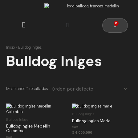
CACHORROS DISPONIBLES
Inicio
/ Bulldog Inlges
Bulldog Inlges
Mostrando 2 resultados
Bulldog Inlges
Bulldog Inlges
Bulldog Ingles Merle
Bulldog Ingles Medellin
Colombia
Valorado
$
4.000.000
en